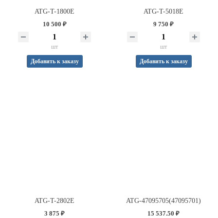
ATG-T-1800E
ATG-T-5018E
10 500 ₽
9 750 ₽
шт
шт
Добавить к заказу
Добавить к заказу
ATG-T-2802E
ATG-47095705(47095701)
3 875 ₽
15 537.50 ₽