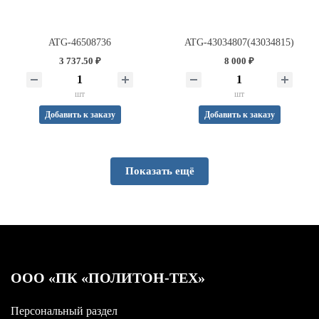
ATG-46508736
ATG-43034807(43034815)
3 737.50 ₽
8 000 ₽
шт
шт
Добавить к заказу
Добавить к заказу
Показать ещё
OOO «ПК «ПОЛИТОН-ТЕХ»
Персональный раздел