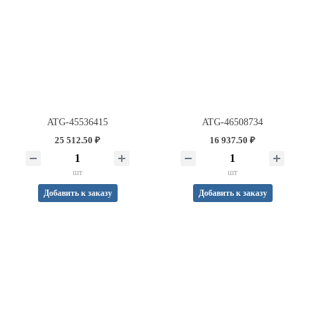
ATG-45536415
ATG-46508734
25 512.50 ₽
16 937.50 ₽
шт
шт
Добавить к заказу
Добавить к заказу