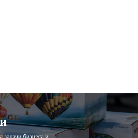
ии
д задачи бизнеса и